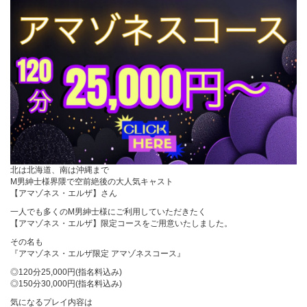
北は北海道、南は沖縄まで
M男紳士様界隈で空前絶後の大人気キャスト
【アマゾネス・エルザ】さん
一人でも多くのM男紳士様にご利用していただきたく
【アマゾネス・エルザ】限定コースをご用意いたしました。
その名も
『アマゾネス・エルザ限定 アマゾネスコース』
◎120分25,000円(指名料込み)
◎150分30,000円(指名料込み)
気になるプレイ内容は