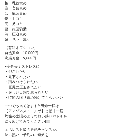
極・乳首責め
絶・言葉責め
烈・亀頭責め
快・手コキ
完・足コキ
巨・顔面騎乗
潰・圧迫責め
超・見下し罵り
【有料オプション】
自然黄金：10,000円
浣腸黄金：5,000円
●高身長ミストレスに
・犯されたい
・見下されたい
・踏みつけられたい
・巨尻に圧迫されたい
・厳しい口調で罵られたい
・時間の限り責め続けてもらいたい
一つでも当てはまるM男紳士様は
【アマゾネス・エルザ】と是非一度
灼熱の太陽のような熱い熱いバトルを
繰り広げてみてください!!!!!
エベレスト級の激熱チャンス♪♪♪
熱い熱いご予約のご連絡を