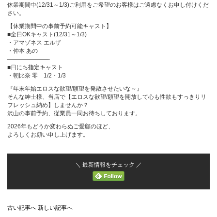
休業期間中(12/31～1/3)ご利用をご希望のお客様はご遠慮なくお申し付けくだ
さい。
【休業期間中の事前予約可能キャスト】
■全日OKキャスト(12/31～1/3)
・アマゾネス エルザ
・仲本 あの
———————-
■日にち指定キャスト
・朝比奈 零 1/2・1/3
『年末年始エロスな欲望/願望を発散させたいな～』
そんな紳士様、当店で【エロスな欲望/願望を開放して心も性欲もすっきりリ
フレッシュ納め】しませんか？
沢山の事前予約、従業員一同お待ちしております。
2026年もどうか変わらぬご愛顧のほど、
よろしくお願い申し上げます。
＼ 最新情報をチェック ／
古い記事へ
新しい記事へ